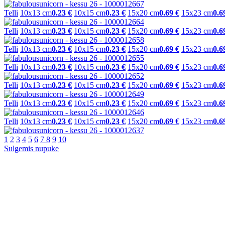
Telli
10x13 cm
0.23 €
10x15 cm
0.23 €
15x20 cm
0.69 €
15x23 cm
0.6
Telli
10x13 cm
0.23 €
10x15 cm
0.23 €
15x20 cm
0.69 €
15x23 cm
0.6
Telli
10x13 cm
0.23 €
10x15 cm
0.23 €
15x20 cm
0.69 €
15x23 cm
0.6
Telli
10x13 cm
0.23 €
10x15 cm
0.23 €
15x20 cm
0.69 €
15x23 cm
0.6
Telli
10x13 cm
0.23 €
10x15 cm
0.23 €
15x20 cm
0.69 €
15x23 cm
0.6
Telli
10x13 cm
0.23 €
10x15 cm
0.23 €
15x20 cm
0.69 €
15x23 cm
0.6
Telli
10x13 cm
0.23 €
10x15 cm
0.23 €
15x20 cm
0.69 €
15x23 cm
0.6
1
2
3
4
5
6
7
8
9
10
Sulgemis nupuke