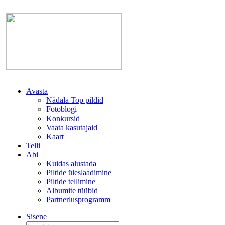
Avasta
Nädala Top pildid
Fotoblogi
Konkursid
Vaata kasutajaid
Kaart
Telli
Abi
Kuidas alustada
Piltide üleslaadimine
Piltide tellimine
Albumite tüübid
Partnerlusprogramm
Sisene