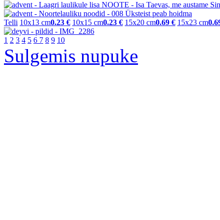
Telli
10x13 cm
0.23 €
10x15 cm
0.23 €
15x20 cm
0.69 €
15x23 cm
0.6
1
2
3
4
5
6
7
8
9
10
Sulgemis nupuke