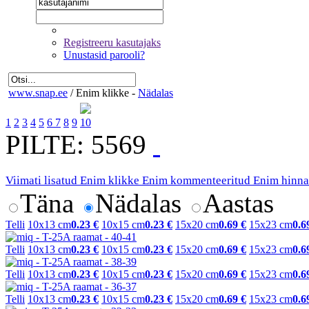
Registreeru kasutajaks
Unustasid parooli?
www.snap.ee
/
Enim klikke -
Nädalas
1
2
3
4
5
6
7
8
9
10
PILTE: 5569
Viimati lisatud
Enim klikke
Enim kommenteeritud
Enim hinna
Täna
Nädalas
Aastas
Telli
10x13 cm
0.23 €
10x15 cm
0.23 €
15x20 cm
0.69 €
15x23 cm
0.6
Telli
10x13 cm
0.23 €
10x15 cm
0.23 €
15x20 cm
0.69 €
15x23 cm
0.6
Telli
10x13 cm
0.23 €
10x15 cm
0.23 €
15x20 cm
0.69 €
15x23 cm
0.6
Telli
10x13 cm
0.23 €
10x15 cm
0.23 €
15x20 cm
0.69 €
15x23 cm
0.6