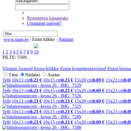
Registreeru kasutajaks
Unustasid parooli?
www.snap.ee
/
Enim klikke -
Nädalas
1
2
3
4
5
6
7
8
9
10
PILTE: 5569
Viimati lisatud
Enim klikke
Enim kommenteeritud
Enim hinna
Täna
Nädalas
Aastas
Telli
10x13 cm
0.23 €
10x15 cm
0.23 €
15x20 cm
0.69 €
15x23 cm
0.6
Telli
10x13 cm
0.23 €
10x15 cm
0.23 €
15x20 cm
0.69 €
15x23 cm
0.6
Telli
10x13 cm
0.23 €
10x15 cm
0.23 €
15x20 cm
0.69 €
15x23 cm
0.6
Telli
10x13 cm
0.23 €
10x15 cm
0.23 €
15x20 cm
0.69 €
15x23 cm
0.6
Telli
10x13 cm
0.23 €
10x15 cm
0.23 €
15x20 cm
0.69 €
15x23 cm
0.6