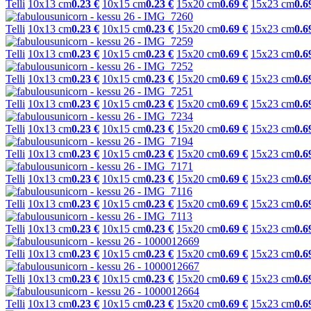
Telli
10x13 cm
0.23 €
10x15 cm
0.23 €
15x20 cm
0.69 €
15x23 cm
0.6
Telli
10x13 cm
0.23 €
10x15 cm
0.23 €
15x20 cm
0.69 €
15x23 cm
0.6
Telli
10x13 cm
0.23 €
10x15 cm
0.23 €
15x20 cm
0.69 €
15x23 cm
0.6
Telli
10x13 cm
0.23 €
10x15 cm
0.23 €
15x20 cm
0.69 €
15x23 cm
0.6
Telli
10x13 cm
0.23 €
10x15 cm
0.23 €
15x20 cm
0.69 €
15x23 cm
0.6
Telli
10x13 cm
0.23 €
10x15 cm
0.23 €
15x20 cm
0.69 €
15x23 cm
0.6
Telli
10x13 cm
0.23 €
10x15 cm
0.23 €
15x20 cm
0.69 €
15x23 cm
0.6
Telli
10x13 cm
0.23 €
10x15 cm
0.23 €
15x20 cm
0.69 €
15x23 cm
0.6
Telli
10x13 cm
0.23 €
10x15 cm
0.23 €
15x20 cm
0.69 €
15x23 cm
0.6
Telli
10x13 cm
0.23 €
10x15 cm
0.23 €
15x20 cm
0.69 €
15x23 cm
0.6
Telli
10x13 cm
0.23 €
10x15 cm
0.23 €
15x20 cm
0.69 €
15x23 cm
0.6
Telli
10x13 cm
0.23 €
10x15 cm
0.23 €
15x20 cm
0.69 €
15x23 cm
0.6
Telli
10x13 cm
0.23 €
10x15 cm
0.23 €
15x20 cm
0.69 €
15x23 cm
0.6