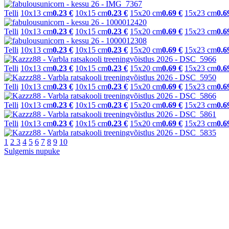
Telli
10x13 cm
0.23 €
10x15 cm
0.23 €
15x20 cm
0.69 €
15x23 cm
0.6
Telli
10x13 cm
0.23 €
10x15 cm
0.23 €
15x20 cm
0.69 €
15x23 cm
0.6
Telli
10x13 cm
0.23 €
10x15 cm
0.23 €
15x20 cm
0.69 €
15x23 cm
0.6
Telli
10x13 cm
0.23 €
10x15 cm
0.23 €
15x20 cm
0.69 €
15x23 cm
0.6
Telli
10x13 cm
0.23 €
10x15 cm
0.23 €
15x20 cm
0.69 €
15x23 cm
0.6
Telli
10x13 cm
0.23 €
10x15 cm
0.23 €
15x20 cm
0.69 €
15x23 cm
0.6
Telli
10x13 cm
0.23 €
10x15 cm
0.23 €
15x20 cm
0.69 €
15x23 cm
0.6
1
2
3
4
5
6
7
8
9
10
Sulgemis nupuke