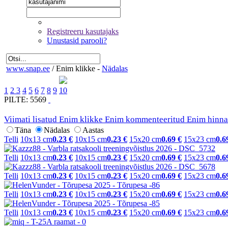
Registreeru kasutajaks
Unustasid parooli?
www.snap.ee
/
Enim klikke -
Nädalas
1
2
3
4
5
6
7
8
9
10
PILTE: 5569
Viimati lisatud
Enim klikke
Enim kommenteeritud
Enim hinna
Täna
Nädalas
Aastas
Telli
10x13 cm
0.23 €
10x15 cm
0.23 €
15x20 cm
0.69 €
15x23 cm
0.6
Telli
10x13 cm
0.23 €
10x15 cm
0.23 €
15x20 cm
0.69 €
15x23 cm
0.6
Telli
10x13 cm
0.23 €
10x15 cm
0.23 €
15x20 cm
0.69 €
15x23 cm
0.6
Telli
10x13 cm
0.23 €
10x15 cm
0.23 €
15x20 cm
0.69 €
15x23 cm
0.6
Telli
10x13 cm
0.23 €
10x15 cm
0.23 €
15x20 cm
0.69 €
15x23 cm
0.6