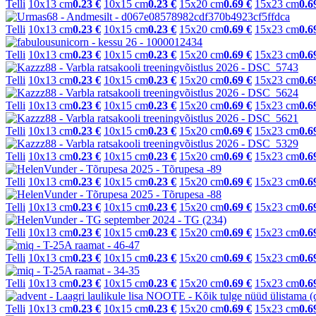
Telli
10x13 cm
0.23 €
10x15 cm
0.23 €
15x20 cm
0.69 €
15x23 cm
0.6
Telli
10x13 cm
0.23 €
10x15 cm
0.23 €
15x20 cm
0.69 €
15x23 cm
0.6
Telli
10x13 cm
0.23 €
10x15 cm
0.23 €
15x20 cm
0.69 €
15x23 cm
0.6
Telli
10x13 cm
0.23 €
10x15 cm
0.23 €
15x20 cm
0.69 €
15x23 cm
0.6
Telli
10x13 cm
0.23 €
10x15 cm
0.23 €
15x20 cm
0.69 €
15x23 cm
0.6
Telli
10x13 cm
0.23 €
10x15 cm
0.23 €
15x20 cm
0.69 €
15x23 cm
0.6
Telli
10x13 cm
0.23 €
10x15 cm
0.23 €
15x20 cm
0.69 €
15x23 cm
0.6
Telli
10x13 cm
0.23 €
10x15 cm
0.23 €
15x20 cm
0.69 €
15x23 cm
0.6
Telli
10x13 cm
0.23 €
10x15 cm
0.23 €
15x20 cm
0.69 €
15x23 cm
0.6
Telli
10x13 cm
0.23 €
10x15 cm
0.23 €
15x20 cm
0.69 €
15x23 cm
0.6
Telli
10x13 cm
0.23 €
10x15 cm
0.23 €
15x20 cm
0.69 €
15x23 cm
0.6
Telli
10x13 cm
0.23 €
10x15 cm
0.23 €
15x20 cm
0.69 €
15x23 cm
0.6
Telli
10x13 cm
0.23 €
10x15 cm
0.23 €
15x20 cm
0.69 €
15x23 cm
0.6