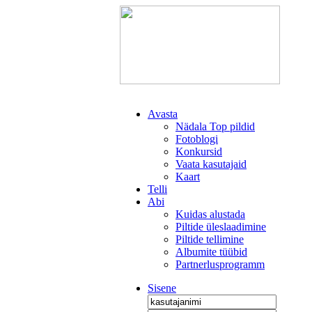
Avasta
Nädala Top pildid
Fotoblogi
Konkursid
Vaata kasutajaid
Kaart
Telli
Abi
Kuidas alustada
Piltide üleslaadimine
Piltide tellimine
Albumite tüübid
Partnerlusprogramm
Sisene