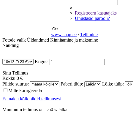
Registreeru kasutajaks
Unustasid parooli?
www.snap.ee
/
Tellimine
Fotode valik
Üldandmed
Kinnitamine ja maksmine
Nauding
Kogus:
Sinu
Tellimus
Kokku:
0 €
Piltide suurus:
Paberi tüüp:
Lõike tüüp:
Mitte korrigeerida
Eemalda kõik pildid tellimusest
Miinimum tellimus on 1.60 €
Jätka