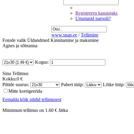
Registreeru kasutajaks
Unustasid parooli?
www.snap.ee
/
Tellimine
Fotode valik
Üldandmed
Kinnitamine ja maksmine
Agnes ja sõbranna
Kogus:
Sinu
Tellimus
Kokku:
0 €
Piltide suurus:
Paberi tüüp:
Lõike tüüp:
Mitte korrigeerida
Eemalda kõik pildid tellimusest
Miinimum tellimus on 1.60 €
Jätka