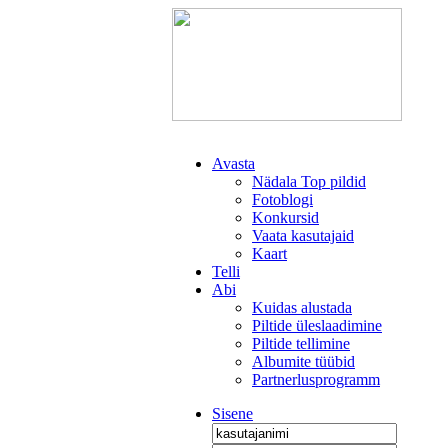
Avasta
Nädala Top pildid
Fotoblogi
Konkursid
Vaata kasutajaid
Kaart
Telli
Abi
Kuidas alustada
Piltide üleslaadimine
Piltide tellimine
Albumite tüübid
Partnerlusprogramm
Sisene