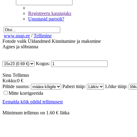
Registreeru kasutajaks
Unustasid parooli?
www.snap.ee
/
Tellimine
Fotode valik
Üldandmed
Kinnitamine ja maksmine
Agnes ja sõbranna
Kogus:
Sinu
Tellimus
Kokku:
0 €
Piltide suurus:
Paberi tüüp:
Lõike tüüp:
Mitte korrigeerida
Eemalda kõik pildid tellimusest
Miinimum tellimus on 1.60 €
Jätka