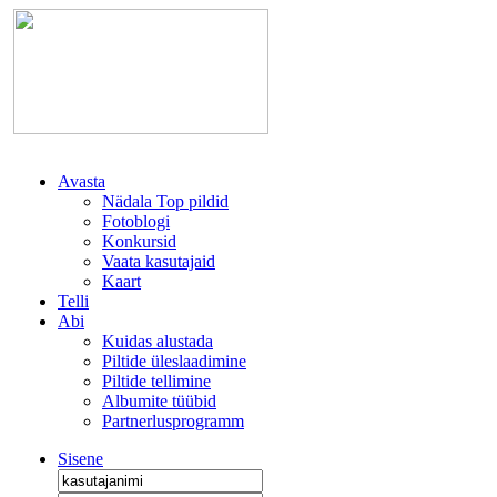
Avasta
Nädala Top pildid
Fotoblogi
Konkursid
Vaata kasutajaid
Kaart
Telli
Abi
Kuidas alustada
Piltide üleslaadimine
Piltide tellimine
Albumite tüübid
Partnerlusprogramm
Sisene