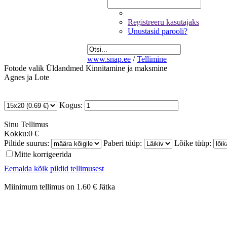
Registreeru kasutajaks
Unustasid parooli?
www.snap.ee
/
Tellimine
Fotode valik
Üldandmed
Kinnitamine ja maksmine
Agnes ja Lote
Kogus:
Sinu
Tellimus
Kokku:
0 €
Piltide suurus:
Paberi tüüp:
Lõike tüüp:
Mitte korrigeerida
Eemalda kõik pildid tellimusest
Miinimum tellimus on 1.60 €
Jätka