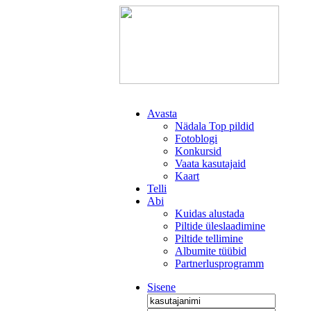
Avasta
Nädala Top pildid
Fotoblogi
Konkursid
Vaata kasutajaid
Kaart
Telli
Abi
Kuidas alustada
Piltide üleslaadimine
Piltide tellimine
Albumite tüübid
Partnerlusprogramm
Sisene