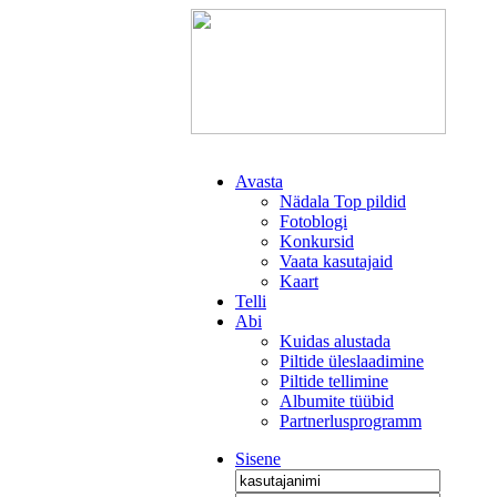
Avasta
Nädala Top pildid
Fotoblogi
Konkursid
Vaata kasutajaid
Kaart
Telli
Abi
Kuidas alustada
Piltide üleslaadimine
Piltide tellimine
Albumite tüübid
Partnerlusprogramm
Sisene