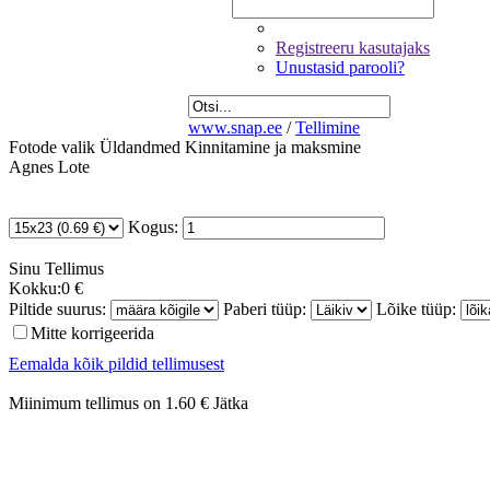
Registreeru kasutajaks
Unustasid parooli?
www.snap.ee
/
Tellimine
Fotode valik
Üldandmed
Kinnitamine ja maksmine
Agnes Lote
Kogus:
Sinu
Tellimus
Kokku:
0 €
Piltide suurus:
Paberi tüüp:
Lõike tüüp:
Mitte korrigeerida
Eemalda kõik pildid tellimusest
Miinimum tellimus on 1.60 €
Jätka