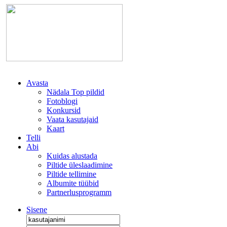
Avasta
Nädala Top pildid
Fotoblogi
Konkursid
Vaata kasutajaid
Kaart
Telli
Abi
Kuidas alustada
Piltide üleslaadimine
Piltide tellimine
Albumite tüübid
Partnerlusprogramm
Sisene