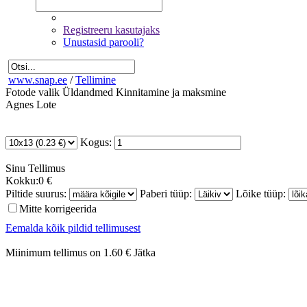
Registreeru kasutajaks
Unustasid parooli?
www.snap.ee
/
Tellimine
Fotode valik
Üldandmed
Kinnitamine ja maksmine
Agnes Lote
Kogus:
Sinu
Tellimus
Kokku:
0 €
Piltide suurus:
Paberi tüüp:
Lõike tüüp:
Mitte korrigeerida
Eemalda kõik pildid tellimusest
Miinimum tellimus on 1.60 €
Jätka