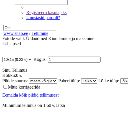
Registreeru kasutajaks
Unustasid parooli?
www.snap.ee
/
Tellimine
Fotode valik
Üldandmed
Kinnitamine ja maksmine
Issi lapsed
Kogus:
Sinu
Tellimus
Kokku:
0 €
Piltide suurus:
Paberi tüüp:
Lõike tüüp:
Mitte korrigeerida
Eemalda kõik pildid tellimusest
Miinimum tellimus on 1.60 €
Jätka