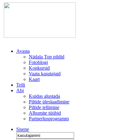
Avasta
Nädala Top pildid
Fotoblogi
Konkursid
Vaata kasutajaid
Kaart
Telli
Abi
Kuidas alustada
Piltide üleslaadimine
Piltide tellimine
Albumite tüübid
Partnerlusprogramm
Sisene