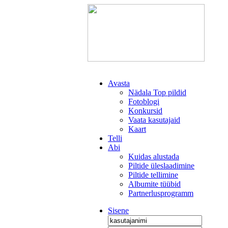
Avasta
Nädala Top pildid
Fotoblogi
Konkursid
Vaata kasutajaid
Kaart
Telli
Abi
Kuidas alustada
Piltide üleslaadimine
Piltide tellimine
Albumite tüübid
Partnerlusprogramm
Sisene