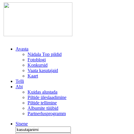
Avasta
Nädala Top pildid
Fotoblogi
Konkursid
Vaata kasutajaid
Kaart
Telli
Abi
Kuidas alustada
Piltide üleslaadimine
Piltide tellimine
Albumite tüübid
Partnerlusprogramm
Sisene