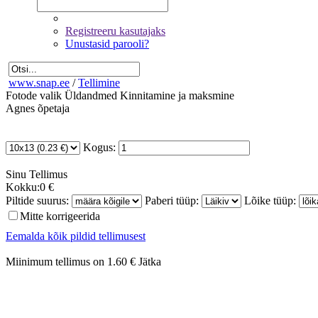
Registreeru kasutajaks
Unustasid parooli?
www.snap.ee
/
Tellimine
Fotode valik
Üldandmed
Kinnitamine ja maksmine
Agnes õpetaja
Kogus:
Sinu
Tellimus
Kokku:
0 €
Piltide suurus:
Paberi tüüp:
Lõike tüüp:
Mitte korrigeerida
Eemalda kõik pildid tellimusest
Miinimum tellimus on 1.60 €
Jätka