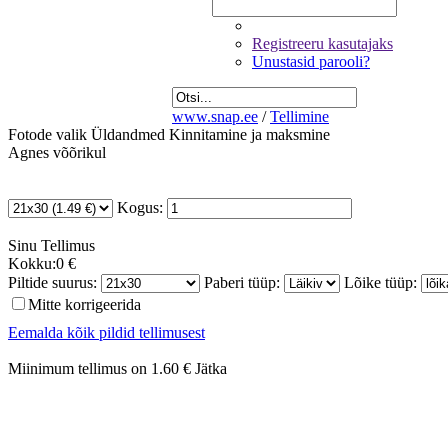
Registreeru kasutajaks
Unustasid parooli?
www.snap.ee
/
Tellimine
Fotode valik
Üldandmed
Kinnitamine ja maksmine
Agnes võõrikul
Kogus:
Sinu
Tellimus
Kokku:
0 €
Piltide suurus:
Paberi tüüp:
Lõike tüüp:
Mitte korrigeerida
Eemalda kõik pildid tellimusest
Miinimum tellimus on 1.60 €
Jätka