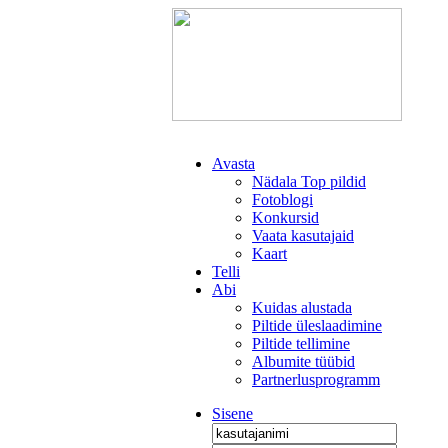
Avasta
Nädala Top pildid
Fotoblogi
Konkursid
Vaata kasutajaid
Kaart
Telli
Abi
Kuidas alustada
Piltide üleslaadimine
Piltide tellimine
Albumite tüübid
Partnerlusprogramm
Sisene