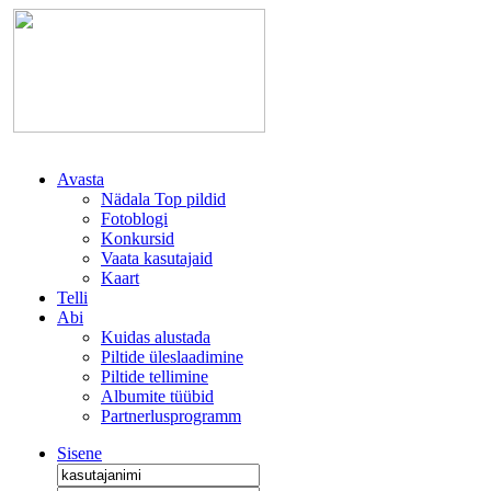
Avasta
Nädala Top pildid
Fotoblogi
Konkursid
Vaata kasutajaid
Kaart
Telli
Abi
Kuidas alustada
Piltide üleslaadimine
Piltide tellimine
Albumite tüübid
Partnerlusprogramm
Sisene