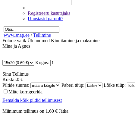
Registreeru kasutajaks
Unustasid parooli?
www.snap.ee
/
Tellimine
Fotode valik
Üldandmed
Kinnitamine ja maksmine
Mina ja Agnes
Kogus:
Sinu
Tellimus
Kokku:
0 €
Piltide suurus:
Paberi tüüp:
Lõike tüüp:
Mitte korrigeerida
Eemalda kõik pildid tellimusest
Miinimum tellimus on 1.60 €
Jätka