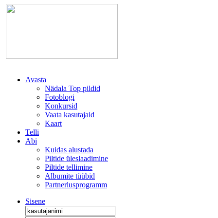
Avasta
Nädala Top pildid
Fotoblogi
Konkursid
Vaata kasutajaid
Kaart
Telli
Abi
Kuidas alustada
Piltide üleslaadimine
Piltide tellimine
Albumite tüübid
Partnerlusprogramm
Sisene