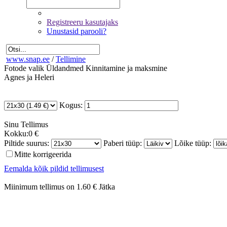
Registreeru kasutajaks
Unustasid parooli?
www.snap.ee
/
Tellimine
Fotode valik
Üldandmed
Kinnitamine ja maksmine
Agnes ja Heleri
Kogus:
Sinu
Tellimus
Kokku:
0 €
Piltide suurus:
Paberi tüüp:
Lõike tüüp:
Mitte korrigeerida
Eemalda kõik pildid tellimusest
Miinimum tellimus on 1.60 €
Jätka