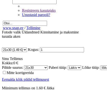
Registreeru kasutajaks
Unustasid parooli?
www.snap.ee
/
Tellimine
Fotode valik
Üldandmed
Kinnitamine ja maksmine
turaida aken
Kogus:
Sinu
Tellimus
Kokku:
0 €
Piltide suurus:
Paberi tüüp:
Lõike tüüp:
Mitte korrigeerida
Eemalda kõik pildid tellimusest
Miinimum tellimus on 1.60 €
Jätka