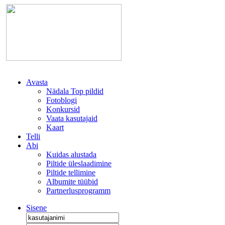
Avasta
Nädala Top pildid
Fotoblogi
Konkursid
Vaata kasutajaid
Kaart
Telli
Abi
Kuidas alustada
Piltide üleslaadimine
Piltide tellimine
Albumite tüübid
Partnerlusprogramm
Sisene