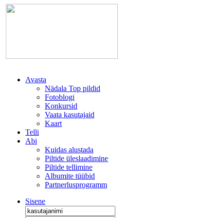
Avasta
Nädala Top pildid
Fotoblogi
Konkursid
Vaata kasutajaid
Kaart
Telli
Abi
Kuidas alustada
Piltide üleslaadimine
Piltide tellimine
Albumite tüübid
Partnerlusprogramm
Sisene