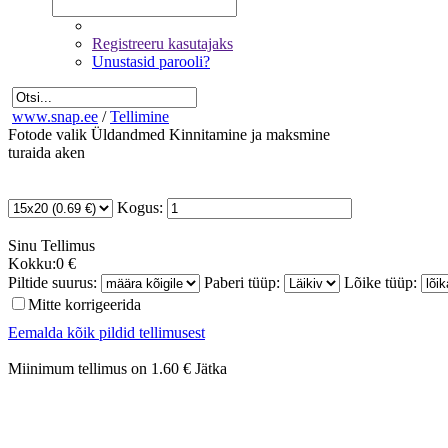
Registreeru kasutajaks
Unustasid parooli?
www.snap.ee
/
Tellimine
Fotode valik
Üldandmed
Kinnitamine ja maksmine
turaida aken
Kogus:
Sinu
Tellimus
Kokku:
0 €
Piltide suurus:
Paberi tüüp:
Lõike tüüp:
Mitte korrigeerida
Eemalda kõik pildid tellimusest
Miinimum tellimus on 1.60 €
Jätka