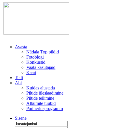
Avasta
Nädala Top pildid
Fotoblogi
Konkursid
Vaata kasutajaid
Kaart
Telli
Abi
Kuidas alustada
Piltide üleslaadimine
Piltide tellimine
Albumite tüübid
Partnerlusprogramm
Sisene