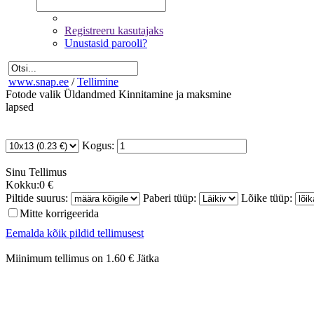
Registreeru kasutajaks
Unustasid parooli?
www.snap.ee
/
Tellimine
Fotode valik
Üldandmed
Kinnitamine ja maksmine
lapsed
Kogus:
Sinu
Tellimus
Kokku:
0 €
Piltide suurus:
Paberi tüüp:
Lõike tüüp:
Mitte korrigeerida
Eemalda kõik pildid tellimusest
Miinimum tellimus on 1.60 €
Jätka