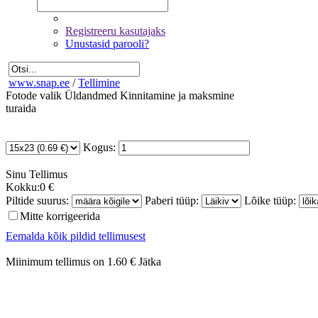
Registreeru kasutajaks
Unustasid parooli?
www.snap.ee
/
Tellimine
Fotode valik
Üldandmed
Kinnitamine ja maksmine
turaida
Kogus:
Sinu
Tellimus
Kokku:
0 €
Piltide suurus:
Paberi tüüp:
Lõike tüüp:
Mitte korrigeerida
Eemalda kõik pildid tellimusest
Miinimum tellimus on 1.60 €
Jätka