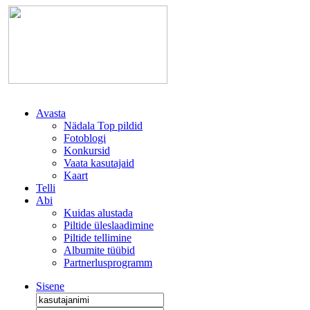
Avasta
Nädala Top pildid
Fotoblogi
Konkursid
Vaata kasutajaid
Kaart
Telli
Abi
Kuidas alustada
Piltide üleslaadimine
Piltide tellimine
Albumite tüübid
Partnerlusprogramm
Sisene