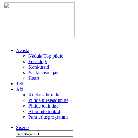
Avasta
Nädala Top pildid
Fotoblogi
Konkursid
Vaata kasutajaid
Kaart
Telli
Abi
Kuidas alustada
Piltide üleslaadimine
Piltide tellimine
Albumite tüübid
Partnerlusprogramm
Sisene