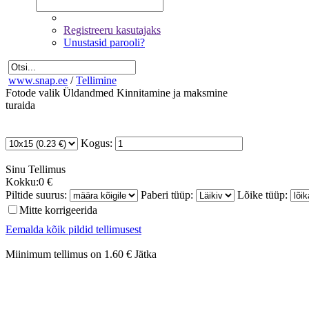
Registreeru kasutajaks
Unustasid parooli?
www.snap.ee
/
Tellimine
Fotode valik
Üldandmed
Kinnitamine ja maksmine
turaida
Kogus:
Sinu
Tellimus
Kokku:
0 €
Piltide suurus:
Paberi tüüp:
Lõike tüüp:
Mitte korrigeerida
Eemalda kõik pildid tellimusest
Miinimum tellimus on 1.60 €
Jätka