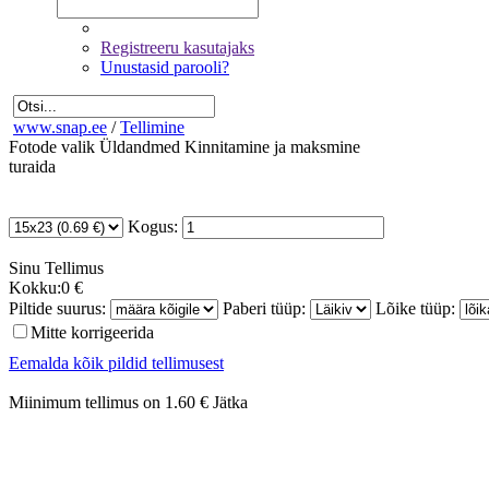
Registreeru kasutajaks
Unustasid parooli?
www.snap.ee
/
Tellimine
Fotode valik
Üldandmed
Kinnitamine ja maksmine
turaida
Kogus:
Sinu
Tellimus
Kokku:
0 €
Piltide suurus:
Paberi tüüp:
Lõike tüüp:
Mitte korrigeerida
Eemalda kõik pildid tellimusest
Miinimum tellimus on 1.60 €
Jätka