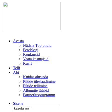
Avasta
Nädala Top pildid
Fotoblogi
Konkursid
Vaata kasutajaid
Kaart
Telli
Abi
Kuidas alustada
Piltide üleslaadimine
Piltide tellimine
Albumite tüübid
Partnerlusprogramm
Sisene