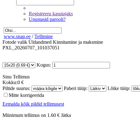
Registreeru kasutajaks
Unustasid parooli?
www.snap.ee
/
Tellimine
Fotode valik
Üldandmed
Kinnitamine ja maksmine
PXL_20260707_101037051
Kogus:
Sinu
Tellimus
Kokku:
0 €
Piltide suurus:
Paberi tüüp:
Lõike tüüp:
Mitte korrigeerida
Eemalda kõik pildid tellimusest
Miinimum tellimus on 1.60 €
Jätka