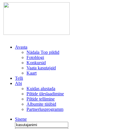
Avasta
Nädala Top pildid
Fotoblogi
Konkursid
Vaata kasutajaid
Kaart
Telli
Abi
Kuidas alustada
Piltide üleslaadimine
Piltide tellimine
Albumite tüübid
Partnerlusprogramm
Sisene