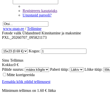
Registreeru kasutajaks
Unustasid parooli?
www.snap.ee
/
Tellimine
Fotode valik
Üldandmed
Kinnitamine ja maksmine
PXL_20260707_095821173
Kogus:
Sinu
Tellimus
Kokku:
0 €
Piltide suurus:
Paberi tüüp:
Lõike tüüp:
Mitte korrigeerida
Eemalda kõik pildid tellimusest
Miinimum tellimus on 1.60 €
Jätka