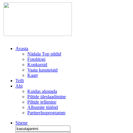
Avasta
Nädala Top pildid
Fotoblogi
Konkursid
Vaata kasutajaid
Kaart
Telli
Abi
Kuidas alustada
Piltide üleslaadimine
Piltide tellimine
Albumite tüübid
Partnerlusprogramm
Sisene