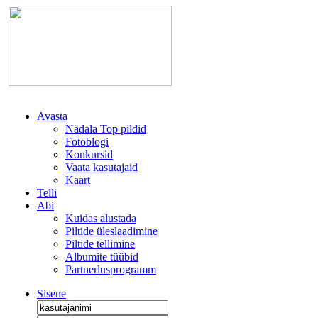
Avasta
Nädala Top pildid
Fotoblogi
Konkursid
Vaata kasutajaid
Kaart
Telli
Abi
Kuidas alustada
Piltide üleslaadimine
Piltide tellimine
Albumite tüübid
Partnerlusprogramm
Sisene