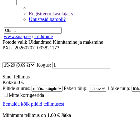
Registreeru kasutajaks
Unustasid parooli?
www.snap.ee
/
Tellimine
Fotode valik
Üldandmed
Kinnitamine ja maksmine
PXL_20260707_095821173
Kogus:
Sinu
Tellimus
Kokku:
0 €
Piltide suurus:
Paberi tüüp:
Lõike tüüp:
Mitte korrigeerida
Eemalda kõik pildid tellimusest
Miinimum tellimus on 1.60 €
Jätka