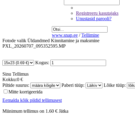
Registreeru kasutajaks
Unustasid parooli?
www.snap.ee
/
Tellimine
Fotode valik
Üldandmed
Kinnitamine ja maksmine
PXL_20260707_095352595.MP
Kogus:
Sinu
Tellimus
Kokku:
0 €
Piltide suurus:
Paberi tüüp:
Lõike tüüp:
Mitte korrigeerida
Eemalda kõik pildid tellimusest
Miinimum tellimus on 1.60 €
Jätka