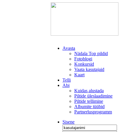
Avasta
Nädala Top pildid
Fotoblogi
Konkursid
Vaata kasutajaid
Kaart
Telli
Abi
Kuidas alustada
Piltide üleslaadimine
Piltide tellimine
Albumite tüübid
Partnerlusprogramm
Sisene