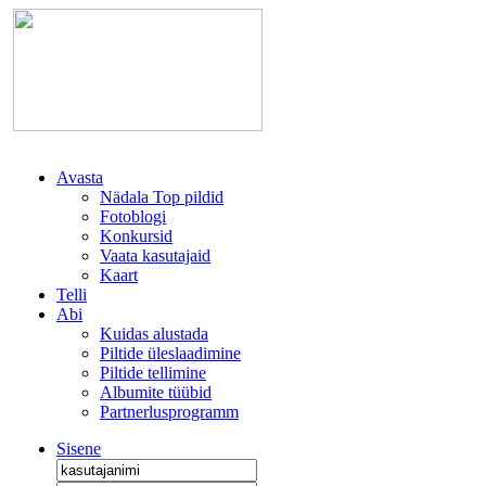
Avasta
Nädala Top pildid
Fotoblogi
Konkursid
Vaata kasutajaid
Kaart
Telli
Abi
Kuidas alustada
Piltide üleslaadimine
Piltide tellimine
Albumite tüübid
Partnerlusprogramm
Sisene