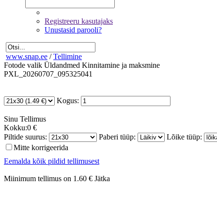
Registreeru kasutajaks
Unustasid parooli?
www.snap.ee
/
Tellimine
Fotode valik
Üldandmed
Kinnitamine ja maksmine
PXL_20260707_095325041
Kogus:
Sinu
Tellimus
Kokku:
0 €
Piltide suurus:
Paberi tüüp:
Lõike tüüp:
Mitte korrigeerida
Eemalda kõik pildid tellimusest
Miinimum tellimus on 1.60 €
Jätka