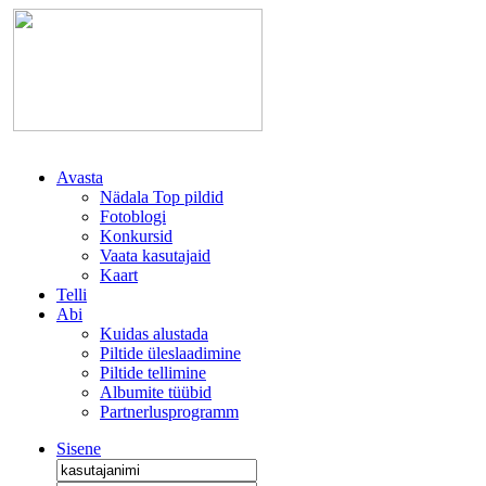
Avasta
Nädala Top pildid
Fotoblogi
Konkursid
Vaata kasutajaid
Kaart
Telli
Abi
Kuidas alustada
Piltide üleslaadimine
Piltide tellimine
Albumite tüübid
Partnerlusprogramm
Sisene