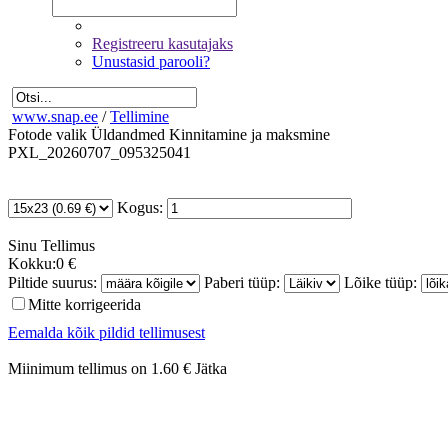
Registreeru kasutajaks
Unustasid parooli?
www.snap.ee
/
Tellimine
Fotode valik
Üldandmed
Kinnitamine ja maksmine
PXL_20260707_095325041
Kogus:
Sinu
Tellimus
Kokku:
0 €
Piltide suurus:
Paberi tüüp:
Lõike tüüp:
Mitte korrigeerida
Eemalda kõik pildid tellimusest
Miinimum tellimus on 1.60 €
Jätka