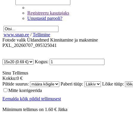
Registreeru kasutajaks
Unustasid parooli?
www.snap.ee
/
Tellimine
Fotode valik
Üldandmed
Kinnitamine ja maksmine
PXL_20260707_095325041
Kogus:
Sinu
Tellimus
Kokku:
0 €
Piltide suurus:
Paberi tüüp:
Lõike tüüp:
Mitte korrigeerida
Eemalda kõik pildid tellimusest
Miinimum tellimus on 1.60 €
Jätka