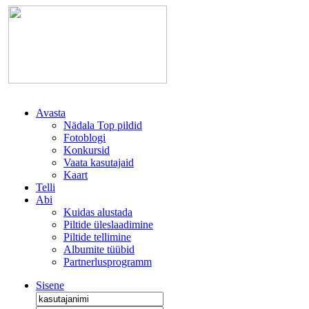
Avasta
Nädala Top pildid
Fotoblogi
Konkursid
Vaata kasutajaid
Kaart
Telli
Abi
Kuidas alustada
Piltide üleslaadimine
Piltide tellimine
Albumite tüübid
Partnerlusprogramm
Sisene