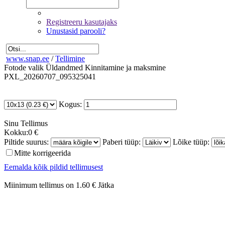
Registreeru kasutajaks
Unustasid parooli?
www.snap.ee
/
Tellimine
Fotode valik
Üldandmed
Kinnitamine ja maksmine
PXL_20260707_095325041
Kogus:
Sinu
Tellimus
Kokku:
0 €
Piltide suurus:
Paberi tüüp:
Lõike tüüp:
Mitte korrigeerida
Eemalda kõik pildid tellimusest
Miinimum tellimus on 1.60 €
Jätka