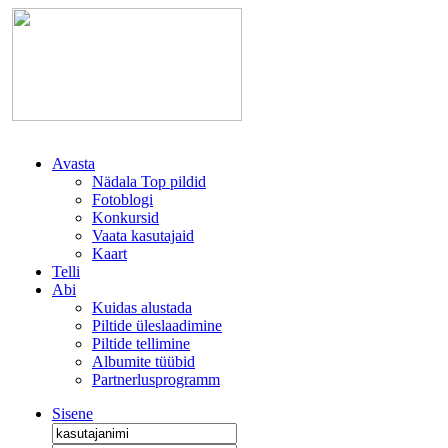
Avasta
Nädala Top pildid
Fotoblogi
Konkursid
Vaata kasutajaid
Kaart
Telli
Abi
Kuidas alustada
Piltide üleslaadimine
Piltide tellimine
Albumite tüübid
Partnerlusprogramm
Sisene