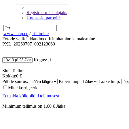
Registreeru kasutajaks
Unustasid parooli?
www.snap.ee
/
Tellimine
Fotode valik
Üldandmed
Kinnitamine ja maksmine
PXL_20260707_092123060
Kogus:
Sinu
Tellimus
Kokku:
0 €
Piltide suurus:
Paberi tüüp:
Lõike tüüp:
Mitte korrigeerida
Eemalda kõik pildid tellimusest
Miinimum tellimus on 1.60 €
Jätka