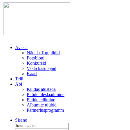
Avasta
Nädala Top pildid
Fotoblogi
Konkursid
Vaata kasutajaid
Kaart
Telli
Abi
Kuidas alustada
Piltide üleslaadimine
Piltide tellimine
Albumite tüübid
Partnerlusprogramm
Sisene