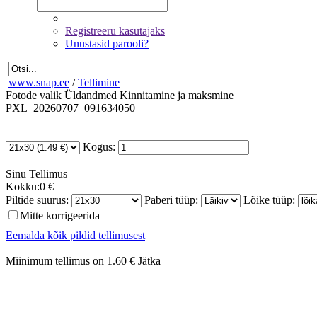
Registreeru kasutajaks
Unustasid parooli?
www.snap.ee
/
Tellimine
Fotode valik
Üldandmed
Kinnitamine ja maksmine
PXL_20260707_091634050
Kogus:
Sinu
Tellimus
Kokku:
0 €
Piltide suurus:
Paberi tüüp:
Lõike tüüp:
Mitte korrigeerida
Eemalda kõik pildid tellimusest
Miinimum tellimus on 1.60 €
Jätka