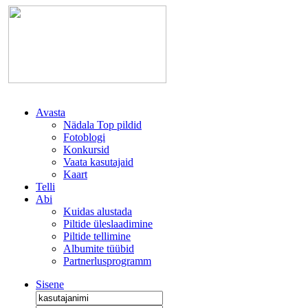
Avasta
Nädala Top pildid
Fotoblogi
Konkursid
Vaata kasutajaid
Kaart
Telli
Abi
Kuidas alustada
Piltide üleslaadimine
Piltide tellimine
Albumite tüübid
Partnerlusprogramm
Sisene