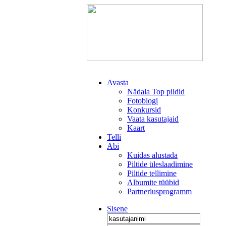
Avasta
Nädala Top pildid
Fotoblogi
Konkursid
Vaata kasutajaid
Kaart
Telli
Abi
Kuidas alustada
Piltide üleslaadimine
Piltide tellimine
Albumite tüübid
Partnerlusprogramm
Sisene