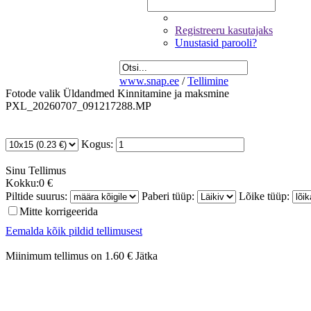
Registreeru kasutajaks
Unustasid parooli?
www.snap.ee
/
Tellimine
Fotode valik
Üldandmed
Kinnitamine ja maksmine
PXL_20260707_091217288.MP
Kogus:
Sinu
Tellimus
Kokku:
0 €
Piltide suurus:
Paberi tüüp:
Lõike tüüp:
Mitte korrigeerida
Eemalda kõik pildid tellimusest
Miinimum tellimus on 1.60 €
Jätka