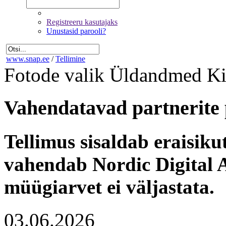
Registreeru kasutajaks
Unustasid parooli?
www.snap.ee
/
Tellimine
Fotode valik
Üldandmed
Ki
Vahendatavad partnerite 
Tellimus sisaldab eraisik
vahendab Nordic Digital A
müügiarvet ei väljastata.
03.06.2026