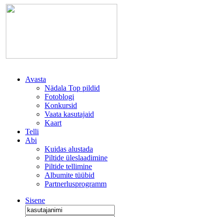
Avasta
Nädala Top pildid
Fotoblogi
Konkursid
Vaata kasutajaid
Kaart
Telli
Abi
Kuidas alustada
Piltide üleslaadimine
Piltide tellimine
Albumite tüübid
Partnerlusprogramm
Sisene