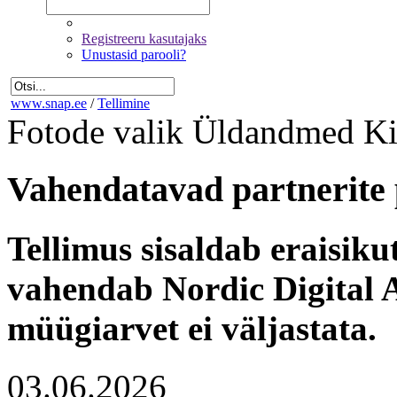
Registreeru kasutajaks
Unustasid parooli?
www.snap.ee
/
Tellimine
Fotode valik
Üldandmed
Ki
Vahendatavad partnerite 
Tellimus sisaldab eraisik
vahendab Nordic Digital A
müügiarvet ei väljastata.
03.06.2026