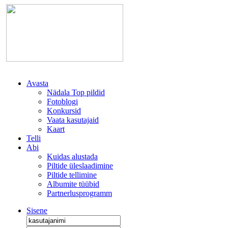
Avasta
Nädala Top pildid
Fotoblogi
Konkursid
Vaata kasutajaid
Kaart
Telli
Abi
Kuidas alustada
Piltide üleslaadimine
Piltide tellimine
Albumite tüübid
Partnerlusprogramm
Sisene