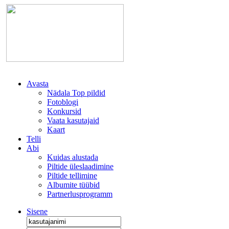
Avasta
Nädala Top pildid
Fotoblogi
Konkursid
Vaata kasutajaid
Kaart
Telli
Abi
Kuidas alustada
Piltide üleslaadimine
Piltide tellimine
Albumite tüübid
Partnerlusprogramm
Sisene