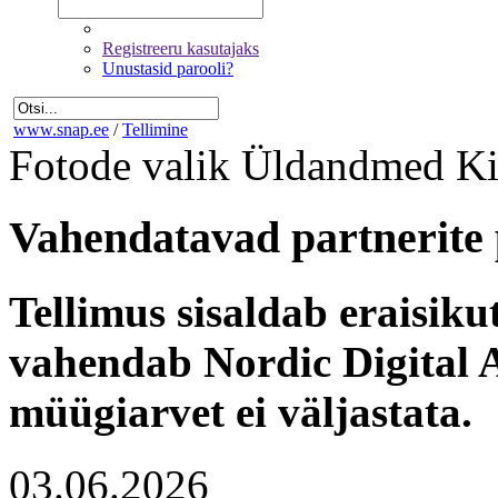
Registreeru kasutajaks
Unustasid parooli?
www.snap.ee
/
Tellimine
Fotode valik
Üldandmed
Ki
Vahendatavad partnerite 
Tellimus sisaldab eraisik
vahendab Nordic Digital A
müügiarvet ei väljastata.
03.06.2026