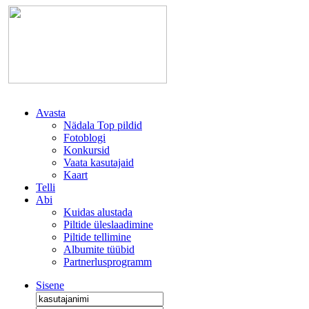
Avasta
Nädala Top pildid
Fotoblogi
Konkursid
Vaata kasutajaid
Kaart
Telli
Abi
Kuidas alustada
Piltide üleslaadimine
Piltide tellimine
Albumite tüübid
Partnerlusprogramm
Sisene