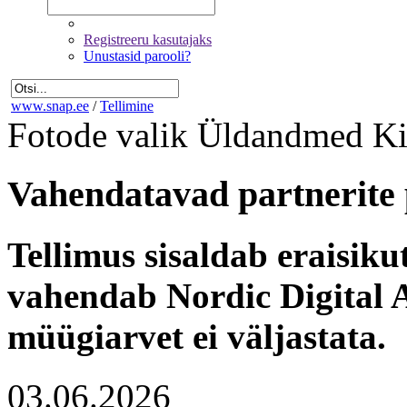
Registreeru kasutajaks
Unustasid parooli?
www.snap.ee
/
Tellimine
Fotode valik
Üldandmed
Ki
Vahendatavad partnerite 
Tellimus sisaldab eraisik
vahendab Nordic Digital A
müügiarvet ei väljastata.
03.06.2026