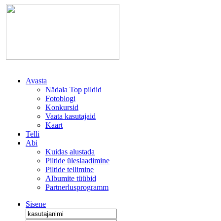
Avasta
Nädala Top pildid
Fotoblogi
Konkursid
Vaata kasutajaid
Kaart
Telli
Abi
Kuidas alustada
Piltide üleslaadimine
Piltide tellimine
Albumite tüübid
Partnerlusprogramm
Sisene