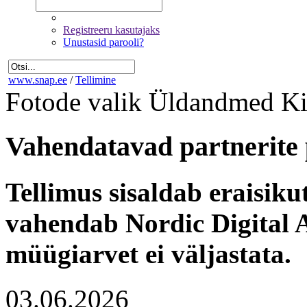
Registreeru kasutajaks
Unustasid parooli?
www.snap.ee
/
Tellimine
Fotode valik
Üldandmed
Ki
Vahendatavad partnerite 
Tellimus sisaldab eraisik
vahendab Nordic Digital A
müügiarvet ei väljastata.
03.06.2026