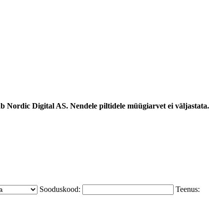
 Nordic Digital AS. Nendele piltidele müügiarvet ei väljastata.
Sooduskood:
Teenus: