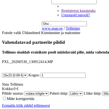
Registreeru kasutajaks
Unustasid parooli?
www.snap.ee
/
Tellimine
Fotode valik
Üldandmed
Kinnitamine ja maksmine
Vahendatavad partnerite pildid
Tellimus sisaldab eraisikute poolt müüdavaid pilte, mida vahendab
PXL_20260530_130912414.MP
Kogus:
Sinu
Tellimus
Kokku:
0 €
Piltide suurus:
Paberi tüüp:
Lõike tüüp:
Mitte korrigeerida
Eemalda kõik pildid tellimusest