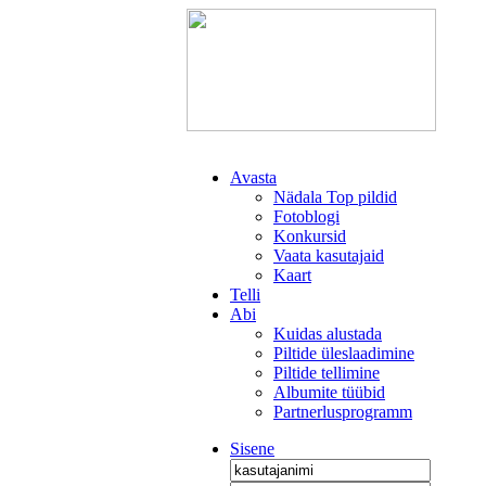
Avasta
Nädala Top pildid
Fotoblogi
Konkursid
Vaata kasutajaid
Kaart
Telli
Abi
Kuidas alustada
Piltide üleslaadimine
Piltide tellimine
Albumite tüübid
Partnerlusprogramm
Sisene