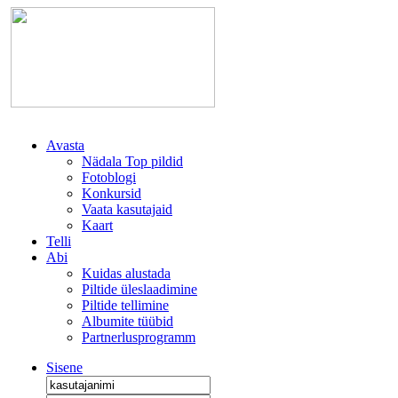
Avasta
Nädala Top pildid
Fotoblogi
Konkursid
Vaata kasutajaid
Kaart
Telli
Abi
Kuidas alustada
Piltide üleslaadimine
Piltide tellimine
Albumite tüübid
Partnerlusprogramm
Sisene