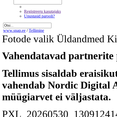
Registreeru kasutajaks
Unustasid parooli?
www.snap.ee
/
Tellimine
Fotode valik
Üldandmed
Ki
Vahendatavad partnerite 
Tellimus sisaldab eraisik
vahendab Nordic Digital A
müügiarvet ei väljastata.
PXL_20260530_13091241