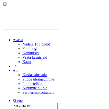
Avasta
Nädala Top pildid
Fotoblogi
Konkursid
Vaata kasutajaid
Kaart
Telli
Abi
Kuidas alustada
Piltide üleslaadimine
Piltide tellimine
Albumite tüübid
Partnerlusprogramm
Sisene