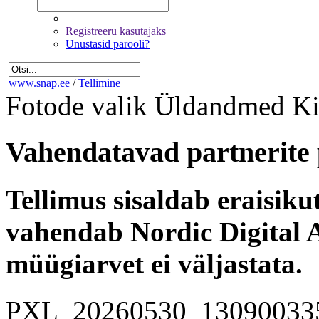
Registreeru kasutajaks
Unustasid parooli?
www.snap.ee
/
Tellimine
Fotode valik
Üldandmed
Ki
Vahendatavad partnerite 
Tellimus sisaldab eraisik
vahendab Nordic Digital A
müügiarvet ei väljastata.
PXL_20260530_13090033