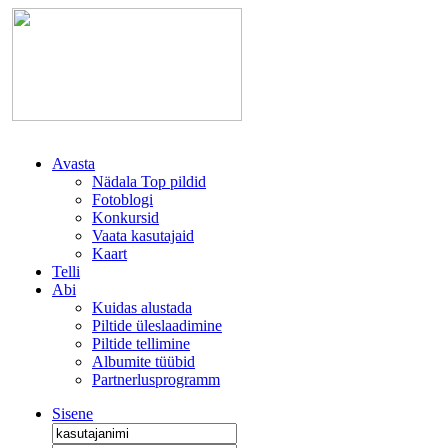
Avasta
Nädala Top pildid
Fotoblogi
Konkursid
Vaata kasutajaid
Kaart
Telli
Abi
Kuidas alustada
Piltide üleslaadimine
Piltide tellimine
Albumite tüübid
Partnerlusprogramm
Sisene