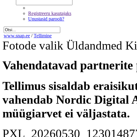
Registreeru kasutajaks
Unustasid parooli?
www.snap.ee
/
Tellimine
Fotode valik
Üldandmed
Ki
Vahendatavad partnerite 
Tellimus sisaldab eraisik
vahendab Nordic Digital A
müügiarvet ei väljastata.
PXL_20260530_12301487