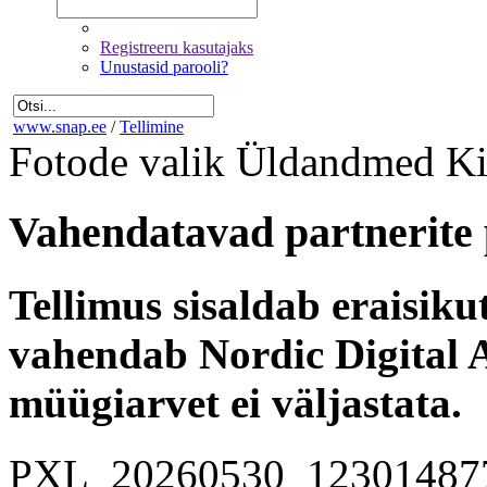
Registreeru kasutajaks
Unustasid parooli?
www.snap.ee
/
Tellimine
Fotode valik
Üldandmed
Ki
Vahendatavad partnerite 
Tellimus sisaldab eraisik
vahendab Nordic Digital A
müügiarvet ei väljastata.
PXL_20260530_12301487