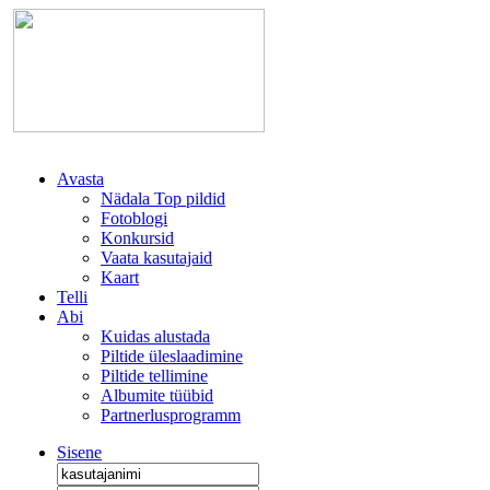
Avasta
Nädala Top pildid
Fotoblogi
Konkursid
Vaata kasutajaid
Kaart
Telli
Abi
Kuidas alustada
Piltide üleslaadimine
Piltide tellimine
Albumite tüübid
Partnerlusprogramm
Sisene