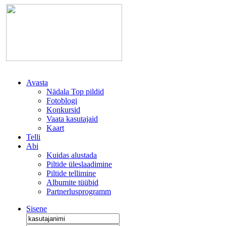
Avasta
Nädala Top pildid
Fotoblogi
Konkursid
Vaata kasutajaid
Kaart
Telli
Abi
Kuidas alustada
Piltide üleslaadimine
Piltide tellimine
Albumite tüübid
Partnerlusprogramm
Sisene