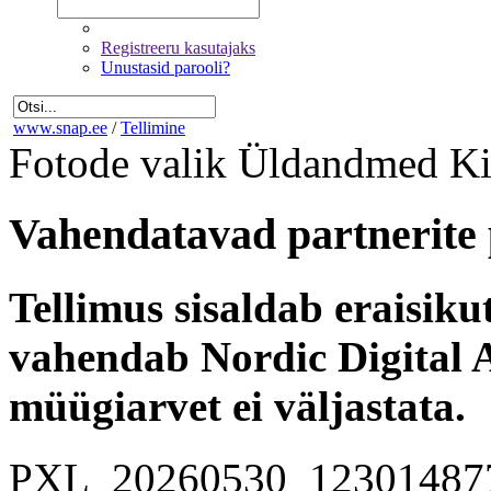
Registreeru kasutajaks
Unustasid parooli?
www.snap.ee
/
Tellimine
Fotode valik
Üldandmed
Ki
Vahendatavad partnerite 
Tellimus sisaldab eraisik
vahendab Nordic Digital A
müügiarvet ei väljastata.
PXL_20260530_12301487