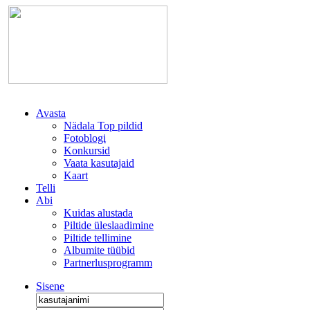
Avasta
Nädala Top pildid
Fotoblogi
Konkursid
Vaata kasutajaid
Kaart
Telli
Abi
Kuidas alustada
Piltide üleslaadimine
Piltide tellimine
Albumite tüübid
Partnerlusprogramm
Sisene