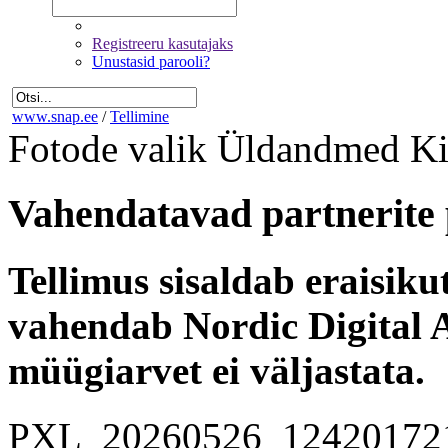
Registreeru kasutajaks
Unustasid parooli?
www.snap.ee
/
Tellimine
Fotode valik
Üldandmed
Ki
Vahendatavad partnerite 
Tellimus sisaldab eraisik
vahendab Nordic Digital A
müügiarvet ei väljastata.
PXL_20260526_12420172