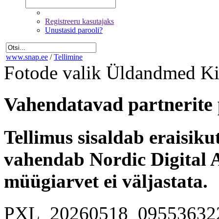
Registreeru kasutajaks
Unustasid parooli?
www.snap.ee
/
Tellimine
Fotode valik
Üldandmed
Ki
Vahendatavad partnerite 
Tellimus sisaldab eraisik
vahendab Nordic Digital A
müügiarvet ei väljastata.
PXL_20260518_09553632