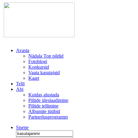
Avasta
Nädala Top pildid
Fotoblogi
Konkursid
Vaata kasutajaid
Kaart
Telli
Abi
Kuidas alustada
Piltide üleslaadimine
Piltide tellimine
Albumite tüübid
Partnerlusprogramm
Sisene