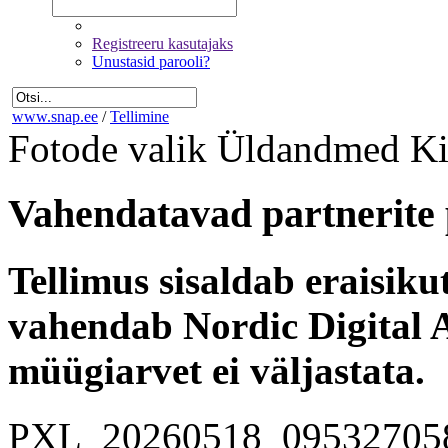
Registreeru kasutajaks
Unustasid parooli?
www.snap.ee
/
Tellimine
Fotode valik
Üldandmed
Ki
Vahendatavad partnerite 
Tellimus sisaldab eraisik
vahendab Nordic Digital A
müügiarvet ei väljastata.
PXL_20260518_09532705