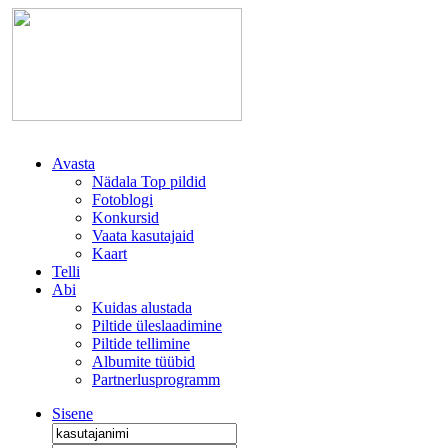
Avasta
Nädala Top pildid
Fotoblogi
Konkursid
Vaata kasutajaid
Kaart
Telli
Abi
Kuidas alustada
Piltide üleslaadimine
Piltide tellimine
Albumite tüübid
Partnerlusprogramm
Sisene