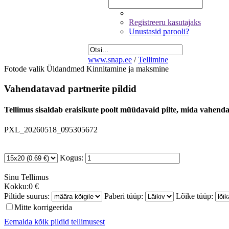
Registreeru kasutajaks
Unustasid parooli?
www.snap.ee
/
Tellimine
Fotode valik
Üldandmed
Kinnitamine ja maksmine
Vahendatavad partnerite pildid
Tellimus sisaldab eraisikute poolt müüdavaid pilte, mida vahendab
PXL_20260518_095305672
Kogus:
Sinu
Tellimus
Kokku:
0 €
Piltide suurus:
Paberi tüüp:
Lõike tüüp:
Mitte korrigeerida
Eemalda kõik pildid tellimusest