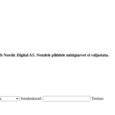
 Nordic Digital AS. Nendele piltidele müügiarvet ei väljastata.
Sooduskood:
Teenus: