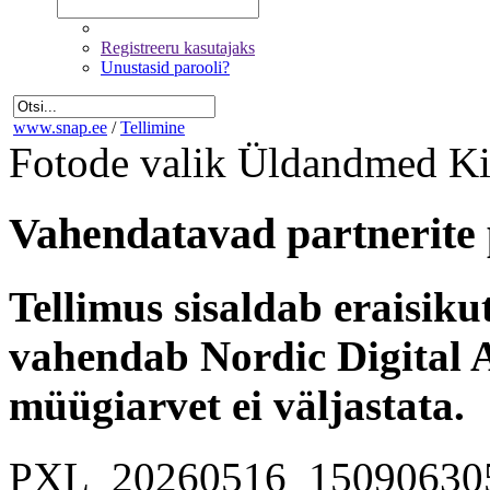
Registreeru kasutajaks
Unustasid parooli?
www.snap.ee
/
Tellimine
Fotode valik
Üldandmed
Ki
Vahendatavad partnerite 
Tellimus sisaldab eraisik
vahendab Nordic Digital A
müügiarvet ei väljastata.
PXL_20260516_15090630