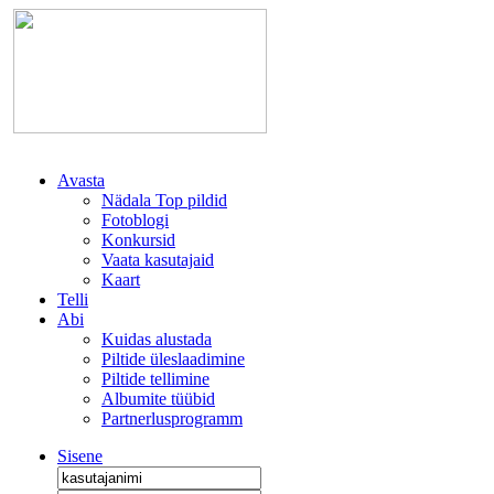
Avasta
Nädala Top pildid
Fotoblogi
Konkursid
Vaata kasutajaid
Kaart
Telli
Abi
Kuidas alustada
Piltide üleslaadimine
Piltide tellimine
Albumite tüübid
Partnerlusprogramm
Sisene