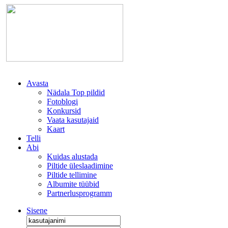
Avasta
Nädala Top pildid
Fotoblogi
Konkursid
Vaata kasutajaid
Kaart
Telli
Abi
Kuidas alustada
Piltide üleslaadimine
Piltide tellimine
Albumite tüübid
Partnerlusprogramm
Sisene