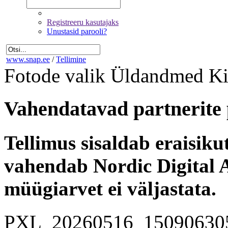
Registreeru kasutajaks
Unustasid parooli?
www.snap.ee
/
Tellimine
Fotode valik
Üldandmed
Ki
Vahendatavad partnerite 
Tellimus sisaldab eraisik
vahendab Nordic Digital A
müügiarvet ei väljastata.
PXL_20260516_15090630